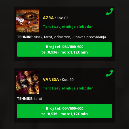
AZRA
/ Kod 02
Tarot savjetnik je slobodan
TEHNIKE:
visak, tarot, vidovitost, ljubavna predviđanja
Broj tel: 064/600-600
tel:0,93€ - mob:1,12€ min
VANESA
/ Kod 60
Tarot savjetnik je slobodan
TEHNIKE:
tarot
Broj tel: 064/600-600
tel:0,93€ - mob:1,12€ min