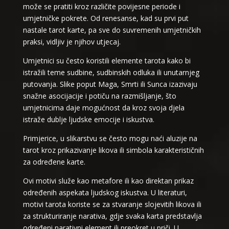
može se pratiti kroz različite povijesne periode i
umjetničke pokrete. Od renesanse, kad su prvi put
nastale tarot karte, pa sve do suvremenih umjetničkih
praksi, vidljiv je njihov utjecaj.
Umjetnici su često koristili elemente tarota kako bi
istražili teme sudbine, sudbinskih odluka ili unutarnjeg
putovanja. Slike poput Maga, Smrti ili Sunca izazivaju
snažne asocijacije i potiču na razmišljanje, što
umjetnicima daje mogućnost da kroz svoja djela
istraže dublje ljudske emocije i iskustva.
Primjerice, u slikarstvu se često mogu naći aluzije na
tarot kroz prikazivanje likova ili simbola karakterističnih
za određene karte.
Ovi motivi služe kao metafore ili kao direktan prikaz
određenih aspekata ljudskog iskustva. U literaturi,
motivi tarota koriste se za stvaranje slojevitih likova ili
za strukturiranje narativa, gdje svaka karta predstavlja
određeni narativni element ili preokret u priči. U