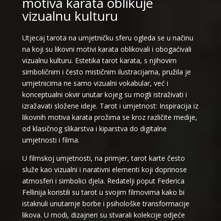
motiva karata oblikuje
vizualnu kulturu
Utjecaj tarota na umjetničku sferu ogleda se u načinu
na koji su likovni motivi karata oblikovali i obogaćivali
vizualnu kulturu. Estetika tarot karata, s njihovim
simboličnim i često mističnim ilustracijama, pružila je
umjetnicima ne samo vizualni vokabular, već i
konceptualni okvir unutar kojeg su mogli istraživati i
izražavati složene ideje. Tarot i umjetnost: Inspiracija iz
likovnih motiva karata prožima se kroz različite medije,
od klasičnog slikarstva i kiparstva do digitalne
umjetnosti i filma.
U filmskoj umjetnosti, na primjer, tarot karte često
služe kao vizualni i narativni elementi koji doprinose
atmosferi i simbolici djela. Redatelji poput Federica
Fellinija koristili su tarot u svojim filmovima kako bi
istaknuli unutarnje borbe i psihološke transformacije
likova. U modi, dizajneri su stvarali kolekcije odjeće