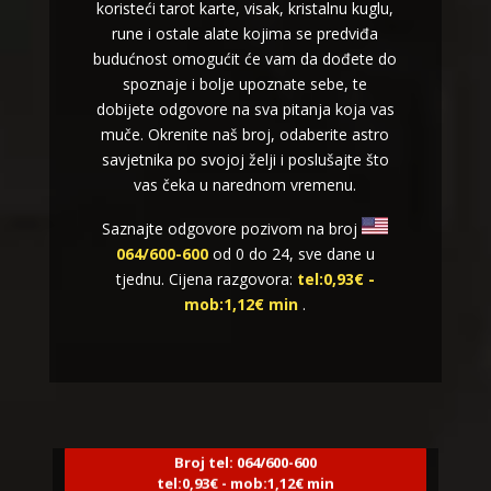
koristeći tarot karte, visak, kristalnu kuglu,
rune i ostale alate kojima se predviđa
budućnost omogućit će vam da dođete do
spoznaje i bolje upoznate sebe, te
dobijete odgovore na sva pitanja koja vas
muče. Okrenite naš broj, odaberite astro
savjetnika po svojoj želji i poslušajte što
vas čeka u narednom vremenu.
Saznajte odgovore pozivom na broj
064/600-600
od 0 do 24, sve dane u
tjednu. Cijena razgovora:
tel:0,93€ -
mob:1,12€ min
.
NIVES
/ Kod 20
Tarot savjetnik je zauzet
TEHNIKE:
astrologija, sudbinske karte, tarot
Broj tel: 064/600-600
tel:0,93€ - mob:1,12€ min