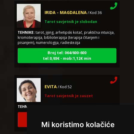
IRIDA - MAGDALENA
/ Kod 36
Tarot savjetnik je slobodan
TEHNIKE:
tarot, jijing, arhetipski kotač, praktična intuicija,
kromoterapija, biblioterapija (terapija čitanjem i
pisanjem), numerologija, radiestezija
Broj tel: 064/600-600
tel:0,93€ - mob:1,12€ min
EVITA
/ Kod 52
Tarot savjetnik je zauzet
TEHNIKE:
tarot
Broj tel: 064/600-600
tel:0,93€ - mob:1,12€ min
Mi koristimo kolačiće