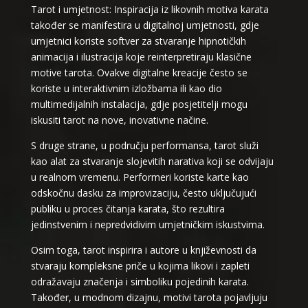
Tarot i umjetnost: Inspiracija iz likovnih motiva karata
također se manifestira u digitalnoj umjetnosti, gdje
umjetnici koriste softver za stvaranje hipnotičkih
animacija i ilustracija koje reinterpretiraju klasične
motive tarota. Ovakve digitalne kreacije često se
koriste u interaktivnim izložbama ili kao dio
multimedijalnih instalacija, gdje posjetitelji mogu
iskusiti tarot na nove, inovativne načine.
S druge strane, u području performansa, tarot služi
kao alat za stvaranje slojevitih narativa koji se odvijaju
u realnom vremenu. Performeri koriste karte kao
odskočnu dasku za improvizaciju, često uključujući
publiku u proces čitanja karata, što rezultira
jedinstvenim i nepredvidivim umjetničkim iskustvima.
Osim toga, tarot inspirira i autore u književnosti da
stvaraju kompleksne priče u kojima likovi i zapleti
odražavaju značenja i simboliku pojedinih karata.
Također, u modnom dizajnu, motivi tarota pojavljuju