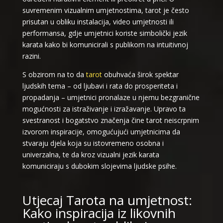
suvremenim vizualnim umjetnostima, tarot je često
prisutan u obliku instalacija, video umjetnosti ili
performansa, gdje umjetnici koriste simbolički jezik
karata kako bi komunicirali s publikom na intuitivnoj
razini.
S obzirom na to da
tarot
obuhvaća širok spektar
ljudskih tema – od ljubavi i rata do prosperiteta i
propadanja – umjetnici pronalaze u njemu bezgranične
mogućnosti za istraživanje i izražavanje. Upravo ta
svestranost i bogatstvo značenja čine tarot neiscrpnim
izvorom inspiracije, omogućujući umjetnicima da
stvaraju djela koja su istovremeno osobna i
univerzalna, te da kroz vizualni jezik karata
komuniciraju s dubokim slojevima ljudske psihe.
Utjecaj Tarota na umjetnost:
Kako inspiracija iz likovnih