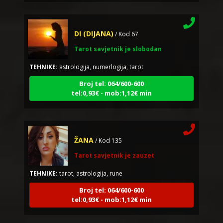
DI (DIJANA)
/ Kod 67
Tarot savjetnik je slobodan
TEHNIKE:
astrologija, numerlogija, tarot
Broj tel: 064/600-600
tel:0,93€ - mob:1,12€ min
ŽANA
/ Kod 135
Tarot savjetnik je zauzet
TEHNIKE:
tarot, astrologija, rune
Broj tel: 064/600-600
tel:0,93€ - mob:1,12€ min