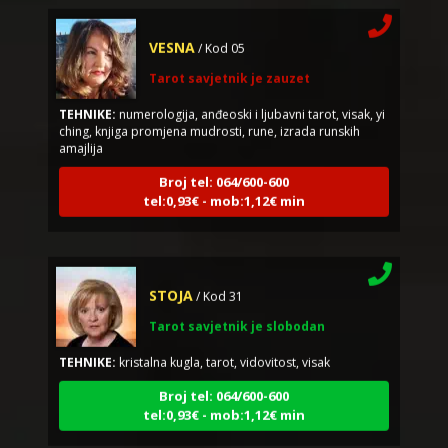
VESNA
/ Kod 05
Tarot savjetnik je zauzet
TEHNIKE:
numerologija, anđeoski i ljubavni tarot, visak, yi
ching, knjiga promjena mudrosti, rune, izrada runskih
amajlija
Broj tel: 064/600-600
tel:0,93€ - mob:1,12€ min
STOJA
/ Kod 31
Tarot savjetnik je slobodan
TEHNIKE:
kristalna kugla, tarot, vidovitost, visak
Broj tel: 064/600-600
tel:0,93€ - mob:1,12€ min