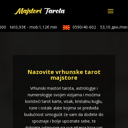
00
tel:0,93€ - mob:1,12€ min
0590/40-602
53,10 ден./min
Nazovite vrhunske tarot
majstore
Vrhunski mastori tarota, astrologije i
numerologije svojim vizijama i moćima
koristeći tarot karte, visak, kristalnu kuglu,
rune i ostale alate kojima se predviđa
budućnost omogućit će vam da dođete do
spoznaje i bolje upoznate sebe, te
dobijete odgovore na sva pitanja koja vas