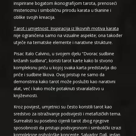
inspirirane bogatom ikonografijom tarota, prenoseći
misterioznu i simboličnu prirodu karata u tkanine i
oblike svojih kreacija.
Tarot i umjetnost: Inspiracija iz likovnih motiva karata
nije ograničena samo na vizualne aspekte; ona također
utječe na tematske elemente i narativne strukture.
Pisac Italo Calvino, u svojem djelu “Dvorac sudbine
križanih sudbina”, koristi tarot karte kako bi stvorio
kompleksnu priču u kojoj svaka karta predstavlja dio
priče i sudbine likova. Ovaj pristup ne samo da
demonstrira kako tarot može poslužiti kao narativni
alat, već i kako može potaknuti stvaralaštvo u
književnosti.
Kroz povijest, umjetnici su često koristili tarot kao
sredstvo za istraživanje podsvijesti i metafizičkih tema.
Surrealisti su posebno cijenili tarot zbog njegove
sposobnosti da pristupi podsvjesnom i simbolički izrazi
kompleksne psihološke koncepte. Salvador Dalí, jedan