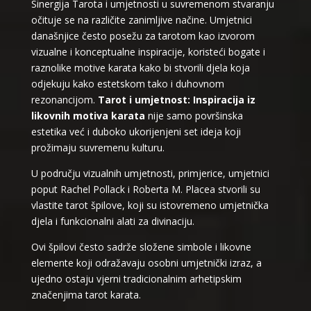
Sinergija Tarota i umjetnosti u suvremenom stvaranju
očituje se na različite zanimljive načine. Umjetnici
današnjice često posežu za tarotom kao izvorom
vizualne i konceptualne inspiracije, koristeći bogate i
raznolike motive karata kako bi stvorili djela koja
odjekuju kako estetskom tako i duhovnom
rezonancijom.
Tarot i umjetnost: Inspiracija iz
likovnih motiva karata
nije samo površinska
estetika već i duboko ukorijenjeni set ideja koji
prožimaju suvremenu kulturu.
U području vizualnih umjetnosti, primjerice, umjetnici
poput Rachel Pollack i Roberta M. Placea stvorili su
vlastite tarot špilove, koji su istovremeno umjetnička
djela i funkcionalni alati za divinaciju.
Ovi špilovi često sadrže složene simbole i likovne
elemente koji odražavaju osobni umjetnički izraz, a
ujedno ostaju vjerni tradicionalnim arhetipskim
značenjima tarot karata.