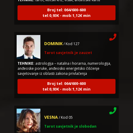
Broj tel: 064/600-600
tel:0,93€ - mob:1,12€ min
DOMINIK
/ Kod 127
Tarot savjetnik je zauzet
TEHNIKE:
astrologija – natalna i horarna, numerologija,
anđeoske poruke, anđeosko energetsko čišćenje
savjetovanje iz oblasti zakona privlačenja
Broj tel: 064/600-600
tel:0,93€ - mob:1,12€ min
VESNA
/ Kod 05
Tarot savjetnik je slobodan
TEHNIKE:
numerologija, anđeoski i ljubavni tarot, visak, yi