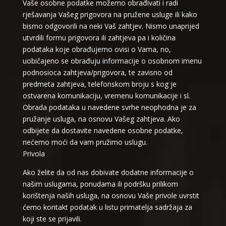
Vaše osobne podatke možemo obrađivati i radi
rješavanja Vašeg prigovora na pružene usluge ili kako
bismo odgovorili na neki Vaš zahtjev. Nismo unaprijed
utvrdili formu prigovora ili zahtjeva pa i količina
podataka koje obrađujemo ovisi o Vama, no,
uobičajeno se obrađuju informacije o osobnom imenu
podnosioca zahtjeva/prigovora, te zavisno od
predmeta zahtjeva, telefonskom broju s kog je
ostvarena komunikaciju, vremenu komunikacije i sl.
Obrada podataka u navedene svrhe neophodna je za
pružanje usluga, na osnovu Vašeg zahtjeva. Ako
odbijete da dostavite navedene osobne podatke,
nećemo moći da vam pružimo uslugu.
Privola
Ako želite da od nas dobivate dodatne informacije o
našim uslugama, ponudama ili podršku prilikom
korištenja naših usluga, na osnovu Vaše privole uvrstit
ćemo kontakt podatak u listu primatelja sadržaja za
koji ste se prijavili.