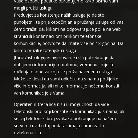
Vaše osobne podatke obrađujemo kako bismo Vam
mogli pružiti uslugu.
Preduvjet za korištenje naših usluga je da ste
punoljetni, te prije otpočinjanja pružanja usluge od Vas
ćemo tražiti da, klikom na odgovarajuće polje na web
stranici ili konfirmacijom prilikom telefonske
komunikacije, potvrdite da imate više od 18 godina. Da
bismo pružili ezoterijsku uslugu
(tarot/astrologija/savjetovanje i sl.) potrebno je da
dobijemo informaciju o datumu, vremenu i mjestu
rođenja osobe za koju se pruža navedena usluga.
Može se desiti da sami odlučite da s nama podijelite
više informacija, ali mi te informacije nećemo koristiti
van komunikacije s Vama.
Operateri ili treća lica nisu u mogućnosti da vide
telefonski broj koji koristite za komunikaciju s nama, ali
se taj telefonski broj svakako pohranjuje na našem
serveru i uvid u taj podatak imaju samo za to
ovlaštena lica.