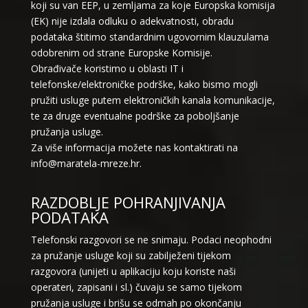
koji su van EEP, u zemljama za koje Europska komisija
(EK) nije izdala odluku o adekvatnosti, obradu
podataka štitimo standardnim ugovornim klauzulama
odobrenim od strane Europske Komisije.
Obrađivače koristimo u oblasti IT i
telefonske/elektroničke podrške, kako bismo mogli
pružiti usluge putem elektroničkih kanala komunikacije,
te za druge eventualne podrške za poboljšanje
pružanja usluge.
Za više informacija možete nas kontaktirati na
info@maratela-mreze.hr.
RAZDOBLJE POHRANJIVANJA
PODATAKA
Telefonski razgovori se ne snimaju. Podaci neophodni
za pružanje usluge koji su zabilježeni tijekom
razgovora (unijeti u aplikaciju koju koriste naši
operateri, zapisani i sl.) čuvaju se samo tijekom
pružanja usluge i brišu se odmah po okončanju