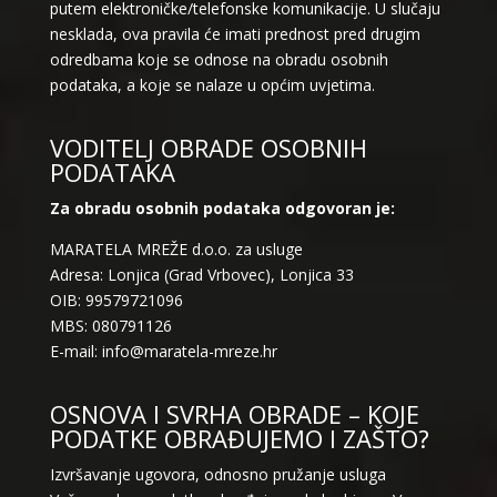
putem elektroničke/telefonske komunikacije. U slučaju
nesklada, ova pravila će imati prednost pred drugim
odredbama koje se odnose na obradu osobnih
podataka, a koje se nalaze u općim uvjetima.
VODITELJ OBRADE OSOBNIH
PODATAKA
Za obradu osobnih podataka odgovoran je:
MARATELA MREŽE d.o.o. za usluge
Adresa: Lonjica (Grad Vrbovec), Lonjica 33
OIB: 99579721096
MBS: 080791126
E-mail: info@maratela-mreze.hr
OSNOVA I SVRHA OBRADE – KOJE
PODATKE OBRAĐUJEMO I ZAŠTO?
Izvršavanje ugovora, odnosno pružanje usluga