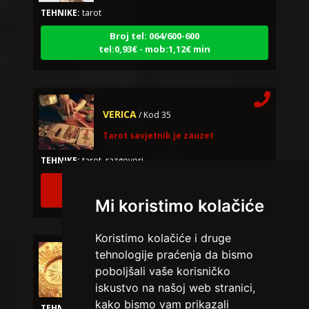
Broj tel: 064/600-600
tel:0,93€ - mob:1,12€ min
VERICA
/ Kod 35
Tarot savjetnik je zauzet
TEHNIKE:
tarot, razgovori
Broj tel: 064/600-600
tel:0,93€ - mob:1,12€ min
Mi koristimo kolačiće
Koristimo kolačiće i druge
NIVES
/ Kod 20
tehnologije praćenja da bismo
Tarot savjetnik je zauzet
poboljšali vaše korisničko
iskustvo na našoj web stranici,
TEHNIKE:
astrologija, sudbinske karte, tarot
kako bismo vam prikazali