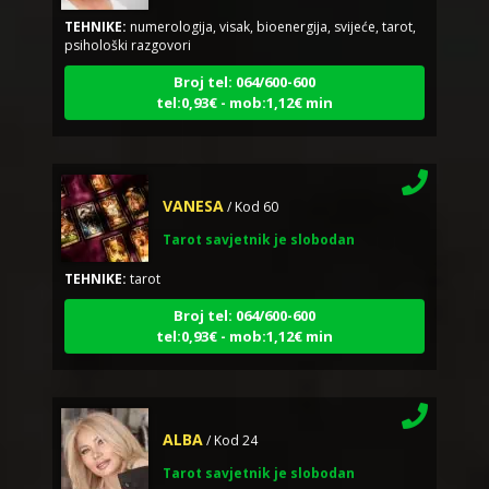
TEHNIKE:
numerologija, visak, bioenergija, svijeće, tarot,
psihološki razgovori
Broj tel: 064/600-600
tel:0,93€ - mob:1,12€ min
VANESA
/ Kod 60
Tarot savjetnik je slobodan
TEHNIKE:
tarot
Broj tel: 064/600-600
tel:0,93€ - mob:1,12€ min
ALBA
/ Kod 24
Tarot savjetnik je slobodan
TEHNIKE:
tarot, sudbinske karte, crowley, visak, molitve,