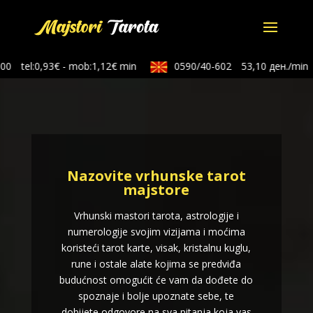
0
tel:0,93€ - mob:1,12€ min
0590/40-602
53,10 ден./min
Nazovite vrhunske tarot
majstore
Vrhunski mastori tarota, astrologije i
numerologije svojim vizijama i moćima
koristeći tarot karte, visak, kristalnu kuglu,
rune i ostale alate kojima se predviđa
budućnost omogućit će vam da dođete do
spoznaje i bolje upoznate sebe, te
dobijete odgovore na sva pitanja koja vas