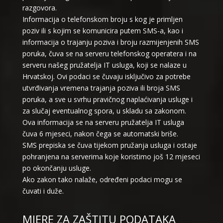
razgovora.
Informacija o telefonskom broju s kog je primljen
poziv ili s kojim se komunicira putem SMS-a, kao i
informacija o trajanju poziva i broju razmijenjenih SMS
poruka, čuva se na serveru telefonskog operatera i na
serveru našeg pružatelja IT usluga, koji se nalaze u
Hrvatskoj. Ovi podaci se čuvaju isključivo za potrebe
utvrđivanja vremena trajanja poziva ili broja SMS
poruka, a sve u svrhu pravičnog naplaćivanja usluge i
za slučaj eventualnog spora, u skladu sa zakonom.
Ova informacija se na serveru pružatelja IT usluga
čuva 6 mjeseci, nakon čega se automatski briše.
SMS prepiska se čuva tijekom pružanja usluga i ostaje
pohranjena na serverima koje koristimo još 12 mjeseci
po okončanju usluge.
Ako zakon tako nalaže, određeni podaci mogu se
čuvati i duže.
MJERE ZA ZAŠTITU PODATAKA