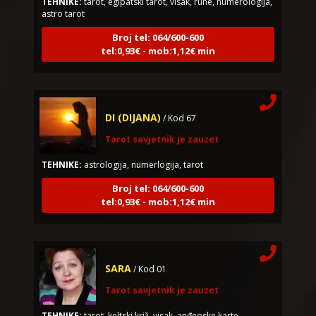
Broj tel: 064/600-600
tel:0,93€ - mob:1,12€ min
DI (DIJANA)
/ Kod 67
Tarot savjetnik je zauzet
TEHNIKE:
astrologija, numerlogija, tarot
Broj tel: 064/600-600
tel:0,93€ - mob:1,12€ min
SARA
/ Kod 01
Tarot savjetnik je zauzet
TEHNIKE:
tarot, keltski križ, visak, anđeoske karte