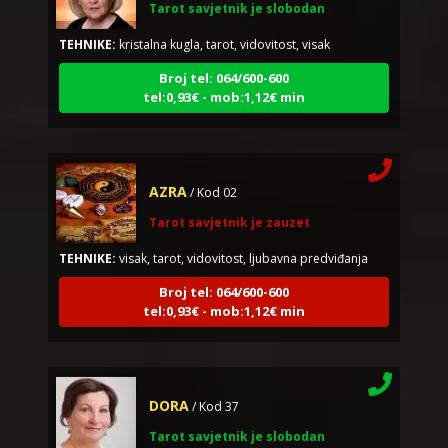
TEHNIKE:
kristalna kugla, tarot, vidovitost, visak
Broj tel: 064/600-600
tel:0,93€ - mob:1,12€ min
AZRA
/ Kod 02
Tarot savjetnik je zauzet
TEHNIKE:
visak, tarot, vidovitost, ljubavna predviđanja
Broj tel: 064/600-600
tel:0,93€ - mob:1,12€ min
DORA
/ Kod 37
Tarot savjetnik je slobodan