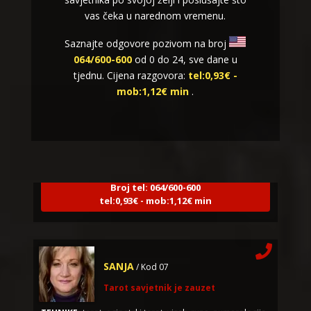
vas čeka u narednom vremenu.
Saznajte odgovore pozivom na broj
064/600-600
od 0 do 24, sve dane u
tjednu. Cijena razgovora:
tel:0,93€ -
mob:1,12€ min
.
NIVES
/ Kod 20
Tarot savjetnik je zauzet
TEHNIKE:
astrologija, sudbinske karte, tarot
Broj tel: 064/600-600
tel:0,93€ - mob:1,12€ min
SANJA
/ Kod 07
Tarot savjetnik je zauzet
TEHNIKE:
tarot, egipatski tarot, visak, rune, numerologija,
astro tarot