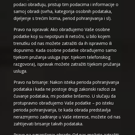
podaci obrađuju, pristup tim podacima i informacije o
samoj obradi (svrha, kategorija osobnih podataka,
dijeljenje s trećim licima, period pohranjivanja i sl).
Pravo na ispravak: Ako obrađujemo Vaše osobne
podatke koji su nepotpuni ili netočni, u bilo kojem
trenutku od nas možete zatražiti da ih ispravimo ili
dopunimo. Kada osobne podatke obrađujemo samo
tijekom pružanja usluga (npr. tijekom telefonskog
razgovora), ispravak možete zatražiti tijekom pružanja
usluga.
Pravo na brisanje: Nakon isteka perioda pohranjivanja
podataka i kada ne postoje drugi zakonski razlozi za
čuvanje podataka, mi podatke brišemo. U slučaju da
protupravno obrađujemo Vaše podatke – po isteku
perioda pohranjivanja, te kada obrada predstavlja
nerazmjerno zadiranje u Vaše interese, možete od nas
zahtijevati brisanje takvih podataka.
Pravo na ograničenje obrade: Od nas možete zatražiti