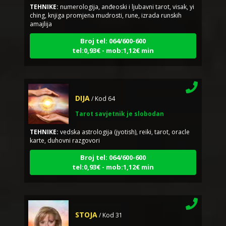
ching, knjiga promjena mudrosti, rune, izrada runskih
amajlija
Broj tel: 064/600-600
tel:0,93€ - mob:1,12€ min
DIJA
/ Kod 64
Tarot savjetnik je slobodan
TEHNIKE:
vedska astrologija (jyotish), reiki, tarot, oracle
karte, duhovni razgovori
Broj tel: 064/600-600
tel:0,93€ - mob:1,12€ min
STOJA
/ Kod 31
Tarot savjetnik je slobodan