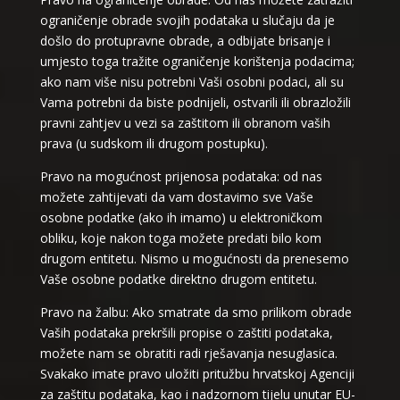
ograničenje obrade svojih podataka u slučaju da je
došlo do protupravne obrade, a odbijate brisanje i
umjesto toga tražite ograničenje korištenja podacima;
ako nam više nisu potrebni Vaši osobni podaci, ali su
Vama potrebni da biste podnijeli, ostvarili ili obrazložili
pravni zahtjev u vezi sa zaštitom ili obranom vaših
prava (u sudskom ili drugom postupku).
Pravo na mogućnost prijenosa podataka: od nas
možete zahtijevati da vam dostavimo sve Vaše
osobne podatke (ako ih imamo) u elektroničkom
obliku, koje nakon toga možete predati bilo kom
drugom entitetu. Nismo u mogućnosti da prenesemo
Vaše osobne podatke direktno drugom entitetu.
Pravo na žalbu: Ako smatrate da smo prilikom obrade
Vaših podataka prekršili propise o zaštiti podataka,
možete nam se obratiti radi rješavanja nesuglasica.
Svakako imate pravo uložiti pritužbu hrvatskoj Agenciji
za zaštitu podataka, kao i nadzornom tijelu unutar EU-