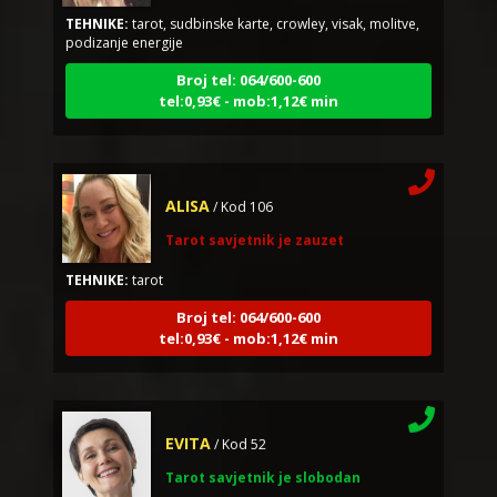
podizanje energije
Broj tel: 064/600-600
tel:0,93€ - mob:1,12€ min
ALISA
/ Kod 106
Tarot savjetnik je zauzet
TEHNIKE:
tarot
Broj tel: 064/600-600
tel:0,93€ - mob:1,12€ min
EVITA
/ Kod 52
Tarot savjetnik je slobodan
TEHNIKE:
tarot