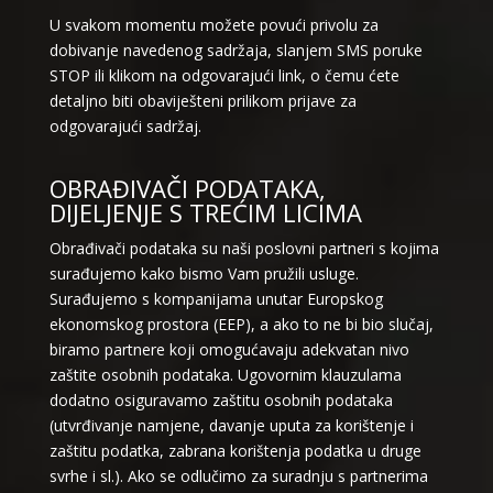
U svakom momentu možete povući privolu za
dobivanje navedenog sadržaja, slanjem SMS poruke
STOP ili klikom na odgovarajući link, o čemu ćete
detaljno biti obaviješteni prilikom prijave za
odgovarajući sadržaj.
OBRAĐIVAČI PODATAKA,
DIJELJENJE S TREĆIM LICIMA
Obrađivači podataka su naši poslovni partneri s kojima
surađujemo kako bismo Vam pružili usluge.
Surađujemo s kompanijama unutar Europskog
ekonomskog prostora (EEP), a ako to ne bi bio slučaj,
biramo partnere koji omogućavaju adekvatan nivo
zaštite osobnih podataka. Ugovornim klauzulama
dodatno osiguravamo zaštitu osobnih podataka
(utvrđivanje namjene, davanje uputa za korištenje i
zaštitu podatka, zabrana korištenja podatka u druge
svrhe i sl.). Ako se odlučimo za suradnju s partnerima